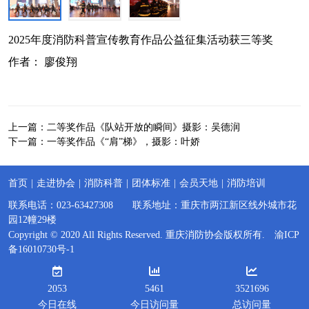
2025年度消防科普宣传教育作品公益征集活动获三等奖
作者： 廖俊翔
上一篇：
二等奖作品《队站开放的瞬间》摄影：吴德润
下一篇：
一等奖作品《“肩”梯》，摄影：叶娇
首页
|
走进协会
|
消防科普
|
团体标准
|
会员天地
|
消防培训
联系电话：023-63427308 联系地址：重庆市两江新区线外城市花
园12幢29楼
Copyright © 2020 All Rights Reserved. 重庆消防协会版权所有.
渝ICP
备16010730号-1
2053
5461
3521696
今日在线
今日访问量
总访问量