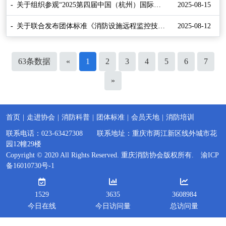
关于组织参观“2025第四届中国（杭州）国际消
2025-08-15
防安全及应急救援展览会”的通知
关于联合发布团体标准《消防设施远程监控技术
2025-08-12
标准》的公告
63条数据
«
1
2
3
4
5
6
7
»
首页
|
走进协会
|
消防科普
|
团体标准
|
会员天地
|
消防培训
联系电话：023-63427308 联系地址：重庆市两江新区线外城市花
园12幢29楼
Copyright © 2020 All Rights Reserved. 重庆消防协会版权所有.
渝ICP
备16010730号-1
1529
3635
3608984
今日在线
今日访问量
总访问量