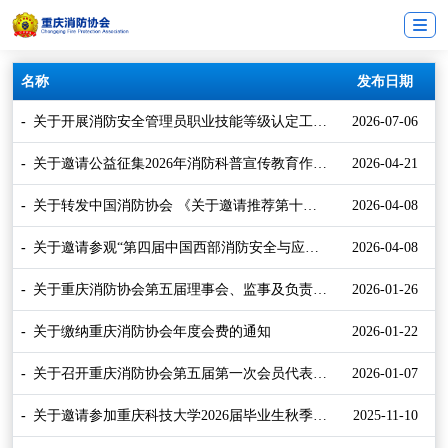
名称
发布日期
关于开展消防安全管理员职业技能等级认定工作
2026-07-06
的通知
关于邀请公益征集2026年消防科普宣传教育作品
2026-04-21
的通知
关于转发中国消防协会 《关于邀请推荐第十五
2026-04-08
届“火凤凰杯”消防科普工作者候选人选的函》的
通知
关于邀请参观“第四届中国西部消防安全与应急
2026-04-08
装备博览会”的通知
关于重庆消防协会第五届理事会、监事及负责人
2026-01-26
选举结果的公告
关于缴纳重庆消防协会年度会费的通知
2026-01-22
关于召开重庆消防协会第五届第一次会员代表大
2026-01-07
会暨换届选举大会的通知
关于邀请参加重庆科技大学2026届毕业生秋季就
2025-11-10
业“双选”会的通知