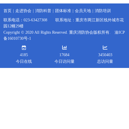
首页
|
走进协会
|
消防科普
|
团体标准
|
会员天地
|
消防培训
联系电话：023-63427308 联系地址：重庆市两江新区线外城市花
园12幢29楼
Copyright © 2020 All Rights Reserved. 重庆消防协会版权所有.
渝ICP
备16010730号-1
4185
17684
3450403
今日在线
今日访问量
总访问量