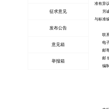
准有异
征求意见
另诚邀
与标准
发布公告
联
电子邮箱：
意见箱
邮寄地
邮 编：
举报箱
编制组联