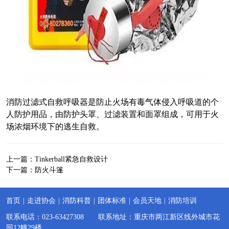
消防过滤式自救呼吸器是防止火场有毒气体侵入呼吸道的个
人防护用品，由防护头罩、过滤装置和面罩组成，可用于火
场浓烟环境下的逃生自救。
上一篇：
Tinkerball紧急自救设计
下一篇：
防火斗篷
首页
|
走进协会
|
消防科普
|
团体标准
|
会员天地
|
消防培训
联系电话：023-63427308 联系地址：重庆市两江新区线外城市花
园12幢29楼