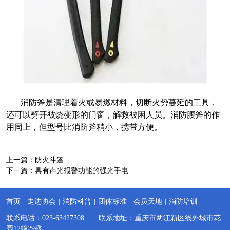
消防斧是清理着火或易燃材料，切断火势蔓延的工具，
还可以劈开被烧变形的门窗，解救被困人员。消防腰斧的作
用同上，但型号比消防斧稍小，携带方便。
上一篇：
防火斗篷
下一篇：
具有声光报警功能的强光手电
首页
|
走进协会
|
消防科普
|
团体标准
|
会员天地
|
消防培训
联系电话：023-63427308 联系地址：重庆市两江新区线外城市花
园12幢29楼