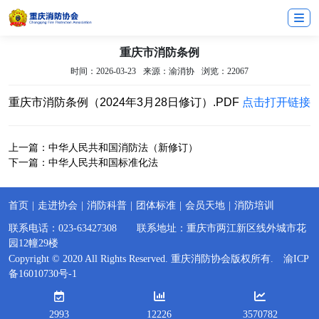
重庆市消防条例
时间：2026-03-23
来源：渝消协
浏览：22067
重庆市消防条例（2024年3月28日修订）.PDF
点击打开链接
上一篇：
中华人民共和国消防法（新修订）
下一篇：
中华人民共和国标准化法
首页
|
走进协会
|
消防科普
|
团体标准
|
会员天地
|
消防培训
联系电话：023-63427308 联系地址：重庆市两江新区线外城市花
园12幢29楼
Copyright © 2020 All Rights Reserved. 重庆消防协会版权所有.
渝ICP
备16010730号-1
2993
12226
3570782